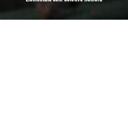
Os Elementais. Seres mitológicos que
representam elementos e símbolos da natureza,
como a Mãe Terra, Ar, Água, Fogo e os astros Sol e
Lua.
Esse foi o tema do
Workshop fine art fantasy
organizado e produzido pelo Coletivo Hemera em
Julho de 2019. Participei desse evento incrível com
outras fotógrafas do Rio de Janeiro e criamos
muito.